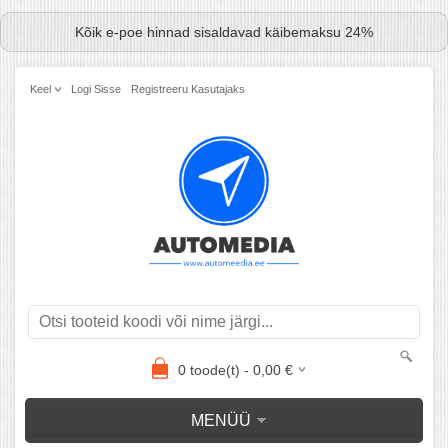
Kõik e-poe hinnad sisaldavad käibemaksu 24%
Keel
Logi Sisse
Registreeru Kasutajaks
0
toode(t) -
0,00
€
MENÜÜ