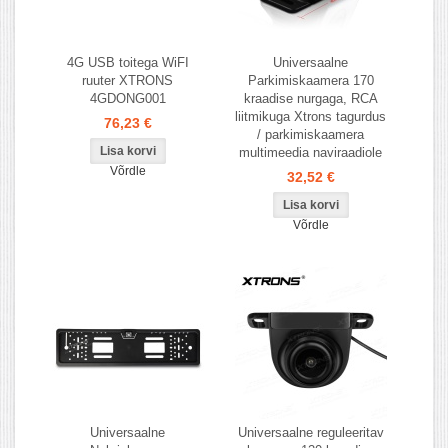
4G USB toitega WiFI
Universaalne
ruuter XTRONS
Parkimiskaamera 170
4GDONG001
kraadise nurgaga, RCA
liitmikuga Xtrons tagurdus
76,23 €
/ parkimiskaamera
multimeedia naviraadiole
Võrdle
32,52 €
Võrdle
Universaalne
Universaalne reguleeritav