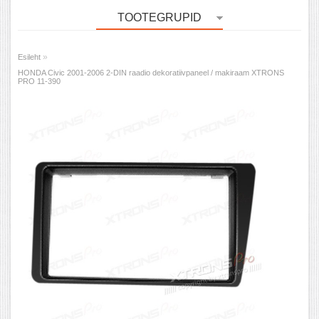
TOOTEGRUPID
»
Esileht
HONDA Civic 2001-2006 2-DIN raadio dekoratiivpaneel / makiraam XTRONS
PRO 11-390