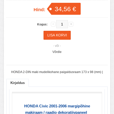
34,56 €
Hind:
Kogus:
- või -
Võrdle
HONDA 2-DIN maki mudelikohane paigaldusraam 173 x 98 (mm) |
Kirjeldus
HONDA Civic 2001-2006 margipõhine
makiraam / raadio dekoratiivpaneel