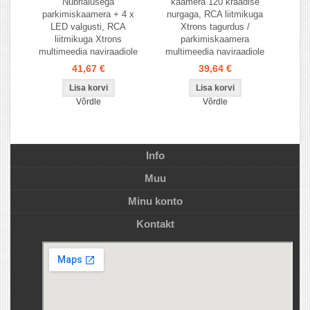
Nubrialusega
kaamera 120 kraadise
parkimiskaamera + 4 x
nurgaga, RCA liitmikuga
LED valgusti, RCA
Xtrons tagurdus /
liitmikuga Xtrons
parkimiskaamera
multimeedia naviraadiole
multimeedia naviraadiole
41,67 €
39,64 €
Võrdle
Võrdle
Info
Muu
Minu konto
Kontakt