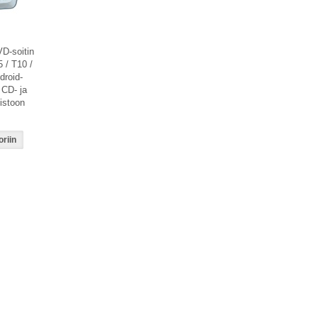
D-soitin
 / T10 /
droid-
 CD- ja
istoon