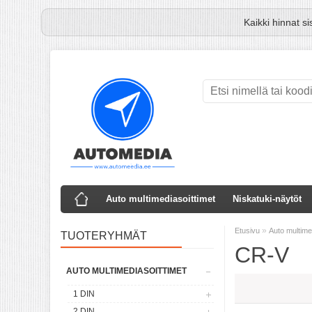
Kaikki hinnat s
Auto multimediasoittimet
Niskatuki-näytöt
»
Etusivu
Auto multime
TUOTERYHMÄT
CR-V
AUTO MULTIMEDIASOITTIMET
1 DIN
2 DIN