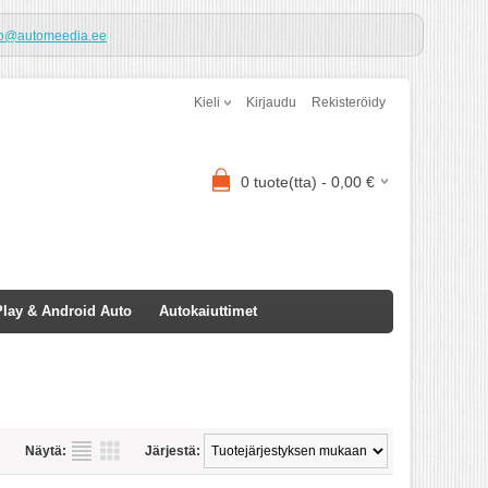
fo@automeedia.ee
Kieli
Kirjaudu
Rekisteröidy
0
tuote(tta) -
0,00
€
lay & Android Auto
Autokaiuttimet
Näytä:
Järjestä: