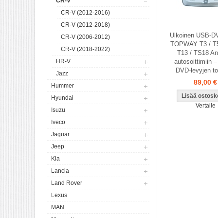
CR-V
CR-V (2012-2016)
CR-V (2012-2018)
Ulkoinen USB-DV
CR-V (2006-2012)
TOPWAY T3 / T5
CR-V (2018-2022)
T13 / TS18 An
HR-V
autosoittimiin –
DVD-levyjen to
Jazz
89,00 €
Hummer
Hyundai
Vertaile
Isuzu
Iveco
Jaguar
Jeep
Kia
Lancia
Land Rover
Lexus
MAN