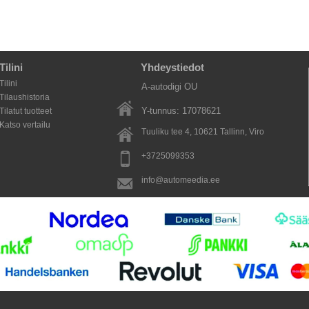
Tilini
Yhdeystiedot
Tilini
A-autodigi OU
Tilaushistoria
Y-tunnus: 17078621
Tilatut tuotteet
Katso vertailu
Tuuliku tee 4, 10621
Tallinn
, Viro
+3725099353
info@automeedia.ee