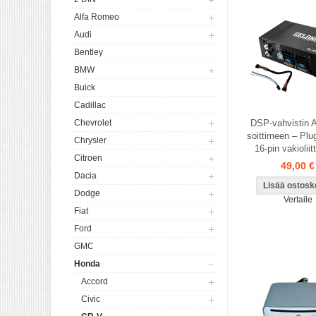
Alfa Romeo
Audi
Bentley
BMW
Buick
Cadillac
Chevrolet
DSP-vahvistin A
soittimeen – Plu
Chrysler
16-pin vakiolii
Citroen
49,00 €
Dacia
Dodge
Vertaile
Fiat
Ford
GMC
Honda
Accord
Civic