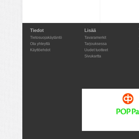
Tiedot
Lisää
Tietosuojakäytäntö
Tavaramerkit
Ota yhteyttä
Tarjouksessa
Käyttöehdot
Uudet tuotteet
Sivukartta