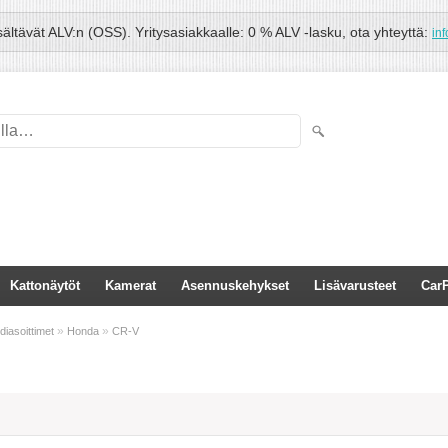
isältävät ALV:n (OSS). Yritysasiakkaalle: 0 % ALV -lasku, ota yhteyttä:
in
Kattonäytöt
Kamerat
Asennuskehykset
Lisävarusteet
CarP
»
»
diasoittimet
Honda
CR-V