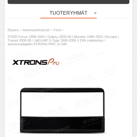
TUOTERYHMÄT
»
»
»
Etusivu
Asennuskehykset
Ford
FORD Focus 1998-2004 | Galaxy 2000-06 | Mondeo 1996-2003 | Escape |
Transit 2000-05 / JAGUAR S-Type 1999-2006 1-DIN soitinkehys /
asennusadapteri XTRONS PRO 11-048