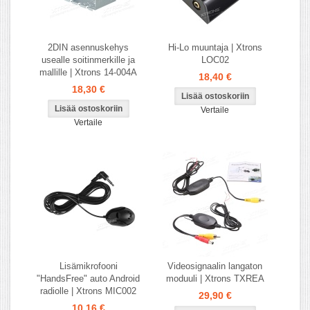
2DIN asennuskehys
Hi-Lo muuntaja | Xtrons
usealle soitinmerkille ja
LOC02
mallille | Xtrons 14-004A
18,40 €
18,30 €
Vertaile
Vertaile
Lisämikrofooni
Videosignaalin langaton
"HandsFree" auto Android
moduuli | Xtrons TXREA
radiolle | Xtrons MIC002
29,90 €
10,16 €