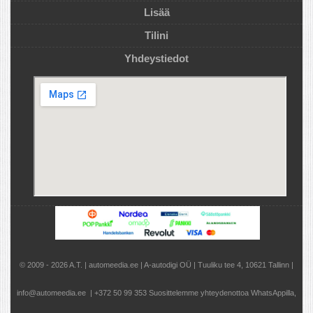
Lisää
Tilini
Yhdeystiedot
© 2009 - 2026 A.T. | automeedia.ee | A-autodigi OÜ | Tuuliku tee 4, 10621 Tallinn |
info@automeedia.ee | +372 50 99 353 Suosittelemme yhteydenottoa WhatsAppilla,