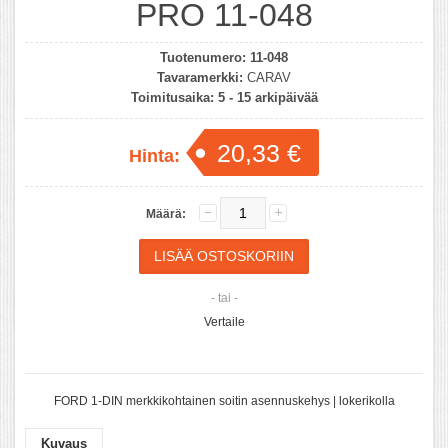
PRO 11-048
Tuotenumero:
11-048
Tavaramerkki:
CARAV
Toimitusaika:
5 - 15 arkipäivää
20,33 €
Hinta:
Määrä:
- tai -
Vertaile
FORD 1-DIN merkkikohtainen soitin asennuskehys | lokerikolla
Kuvaus