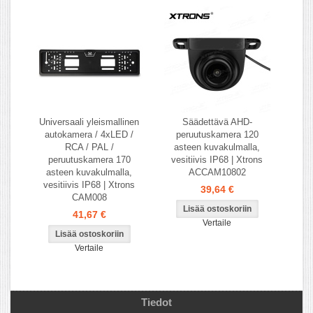
Universaali yleismallinen
Säädettävä AHD-
autokamera / 4xLED /
peruutuskamera 120
RCA / PAL /
asteen kuvakulmalla,
peruutuskamera 170
vesitiivis IP68 | Xtrons
asteen kuvakulmalla,
ACCAM10802
vesitiivis IP68 | Xtrons
39,64 €
CAM008
41,67 €
Vertaile
Vertaile
Tiedot