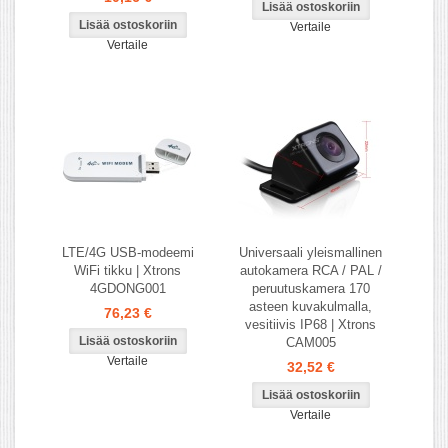
Vertaile
Vertaile
LTE/4G USB-modeemi
Universaali yleismallinen
WiFi tikku | Xtrons
autokamera RCA / PAL /
4GDONG001
peruutuskamera 170
asteen kuvakulmalla,
76,23 €
vesitiivis IP68 | Xtrons
CAM005
Vertaile
32,52 €
Vertaile