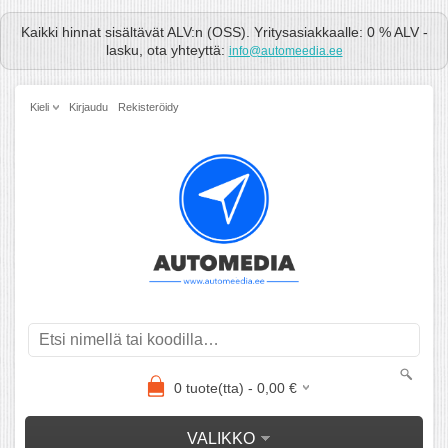
Kaikki hinnat sisältävät ALV:n (OSS). Yritysasiakkaalle: 0 % ALV -
lasku, ota yhteyttä:
info@automeedia.ee
Kieli
Kirjaudu
Rekisteröidy
0
tuote(tta) -
0,00
€
VALIKKO