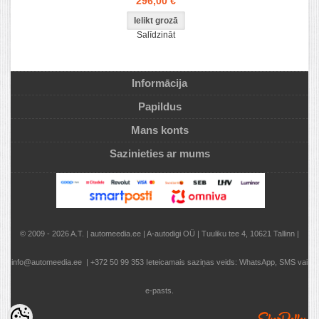
296,00 €
Salīdzināt
Informācija
Papildus
Mans konts
Sazinieties ar mums
© 2009 - 2026 A.T. | automeedia.ee | A-autodigi OÜ | Tuuliku tee 4, 10621 Tallinn |
info@automeedia.ee | +372 50 99 353 Ieteicamais saziņas veids: WhatsApp, SMS vai
e-pasts.