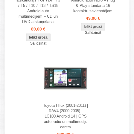
atskaņotājs TOPWAY T3
Android auto radio – Plug
/ T5 / T10 / T13 / TS18
& Play standarta 16
Android auto
kontaktu savienotājam
multimedijiem – CD un
49,00 €
DVD atskaņošanai
89,00 €
Salīdzināt
Salīdzināt
Toyota Hilux (2001-2011) |
RAV4 (2000-2005) |
LC100 Android 14 | GPS
auto radio un multimediju
centrs