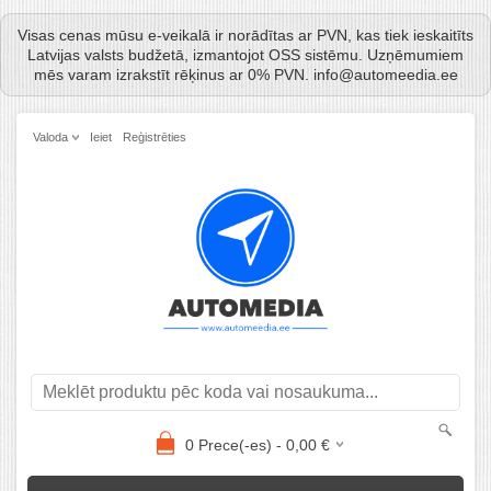
Visas cenas mūsu e-veikalā ir norādītas ar PVN, kas tiek ieskaitīts
Latvijas valsts budžetā, izmantojot OSS sistēmu. Uzņēmumiem
mēs varam izrakstīt rēķinus ar 0% PVN. info@automeedia.ee
Valoda
Ieiet
Reģistrēties
0
Prece(-es) -
0,00
€