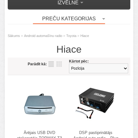
IZVĒLNE
PREČU KATEGORIJAS
»
»
»
Sākums
Android automašīnu radio
Toyota
Hiace
Hiace
Kārtot pēc:
Parādīt kā:
Ārējais USB DVD
DSP pastiprinātājs