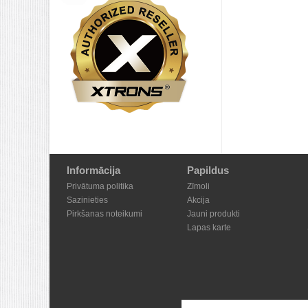
Informācija
Papildus
Privātuma politika
Zīmoli
Sazinieties
Akcija
Pirkšanas noteikumi
Jauni produkti
Lapas karte