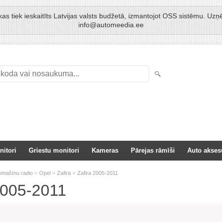
kas tiek ieskaitīts Latvijas valsts budžetā, izmantojot OSS sistēmu. 
info@automeedia.ee
nitori
Griestu monitori
Kameras
Pārejas rāmīši
Auto akses
»
»
»
omašīnu radio
Opel
Zafira
Zafira 2005-2011
2005-2011