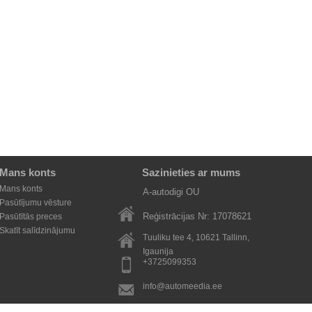
Mans konts
Sazinieties ar mums
Mans konts
A-autodigi OU
Pasūtījumu vēsture
Reģistrācijas Nr: 17078621
Pasūtītās preces
Skatīt salīdzinājumu
Tuuliku tee 4, 10621
Tallinn
,
Igaunija
+3725099353
info@automeedia.ee