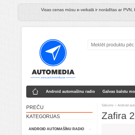
Visas cenas mūsu e-veikalā ir norādītas ar PVN, 
Android automašīnu radio
Galvas balstu mo
»
Sākums
Android aut
PREČU
Zafira 
KATEGORIJAS
ANDROID AUTOMAŠĪNU RADIO