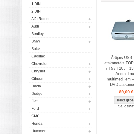
1 DIN
2 DIN
Alfa Romeo
Audi
Bentley
BMW
Buick
Cadillac
Ārējais USB
atskaņotājs TO
Chevrolet
/ T5 / T10 / T1
Chrysler
Android au
Citroen
multimedijiem 
DVD atskaņo
Dacia
89,00 €
Dodge
Fiat
Salīdzinā
Ford
GMC
Honda
Hummer