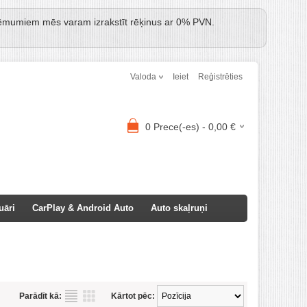
Uzņēmumiem mēs varam izrakstīt rēķinus ar 0% PVN.
Valoda
Ieiet
Reģistrēties
0
Prece(-es) -
0,00
€
uāri
CarPlay & Android Auto
Auto skaļruņi
Parādīt kā:
Kārtot pēc: