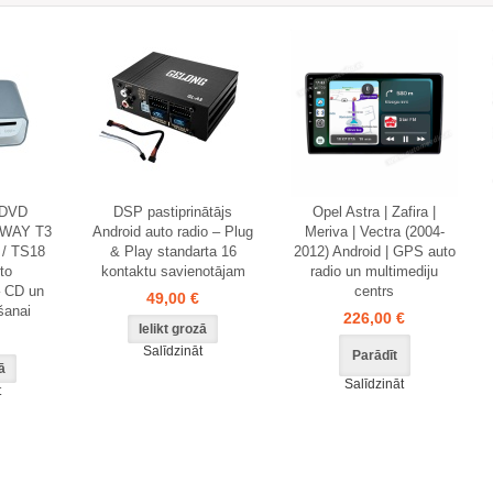
 DVD
DSP pastiprinātājs
Opel Astra | Zafira |
PWAY T3
Android auto radio – Plug
Meriva | Vectra (2004-
3 / TS18
& Play standarta 16
2012) Android | GPS auto
to
kontaktu savienotājam
radio un multimediju
– CD un
centrs
49,00 €
šanai
226,00 €
Salīdzināt
Parādīt
Salīdzināt
t