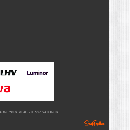
 saziņas veids: WhatsApp, SMS vai e-pasts.