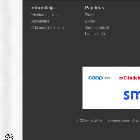
Informācija
Papildus
Privātuma politika
Zīmoli
Sazinieties
Akcija
Pirkšanas noteikumi
Jauni produkti
Lapas karte
© 2009 - 2026 A.T. | automeedia.ee | A-au
Shoproller.ee