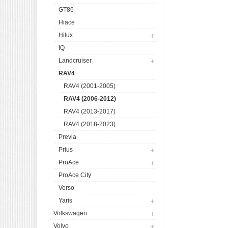
GT86
Hiace
Hilux
IQ
Landcruiser
RAV4
RAV4 (2001-2005)
RAV4 (2006-2012)
RAV4 (2013-2017)
RAV4 (2018-2023)
Previa
Prius
ProAce
ProAce City
Verso
Yaris
Volkswagen
Volvo