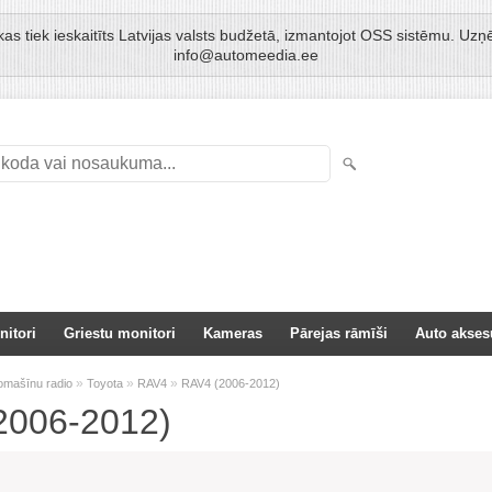
kas tiek ieskaitīts Latvijas valsts budžetā, izmantojot OSS sistēmu. 
info@automeedia.ee
nitori
Griestu monitori
Kameras
Pārejas rāmīši
Auto akses
»
»
»
omašīnu radio
Toyota
RAV4
RAV4 (2006-2012)
2006-2012)