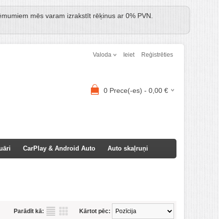
Uzņēmumiem mēs varam izrakstīt rēķinus ar 0% PVN.
Valoda
Ieiet
Reģistrēties
0
Prece(-es) -
0,00
€
uāri
CarPlay & Android Auto
Auto skaļruņi
Parādīt kā:
Kārtot pēc: