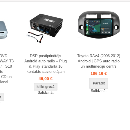
 DVD
DSP pastiprinātājs
Toyota RAV4 (2006-2012)
PWAY T3
Android auto radio – Plug
Android | GPS auto radio
3 / TS18
& Play standarta 16
un multimediju centrs
to
kontaktu savienotājam
196,16 €
– CD un
49,00 €
šanai
Parādīt
Salīdzināt
Salīdzināt
t