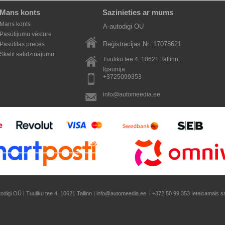
Mans konts
Sazinieties ar mums
Mans konts
A-autodigi OU
Pasūtījumu vēsture
Reģistrācijas Nr: 17078621
Pasūtītās preces
Skatīt salīdzinājumu
Tuuliku tee 4, 10621
Tallinn
,
Igaunija
+3725099353
info@automeedia.ee
todigi OÜ | Tuuliku tee 4, 10621 Tallinn | info@automeedia.ee | +372 50 99 353 Ieteicamais