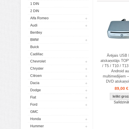
1 DIN
2 DIN
Alfa Romeo
Audi
Bentley
BMW
Buick
Cadillac
Ārējais USB
atskaņotājs TO
Chevrolet
/ T5 / T10 / T1
Chrysler
Android au
Citroen
multimedijiem 
DVD atskaņo
Dacia
89,00 €
Dodge
Fiat
Salīdzinā
Ford
GMC
Honda
Hummer