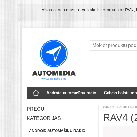
Visas cenas mūsu e-veikalā ir norādītas ar PVN, 
Android automašīnu radio
Galvas balstu mo
»
Sākums
Android aut
PREČU
RAV4 (
KATEGORIJAS
ANDROID AUTOMAŠĪNU RADIO