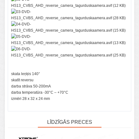
skata leņķis 140°
skatīt reversu
darba strāva 50-200mA
darba temperatūra -30°C – +70°C
izmēri 28 x 32 x 24 mm
LĪDZĪGĀS PRECES