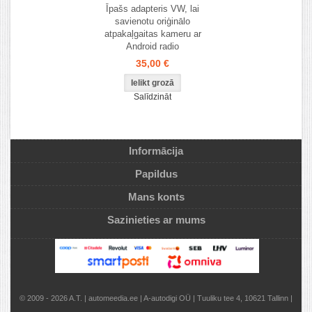
Īpašs adapteris VW, lai
savienotu oriģinālo
atpakaļgaitas kameru ar
Android radio
35,00 €
Salīdzināt
Informācija
Papildus
Mans konts
Sazinieties ar mums
© 2009 - 2026 A.T. | automeedia.ee | A-autodigi OÜ | Tuuliku tee 4, 10621 Tallinn |