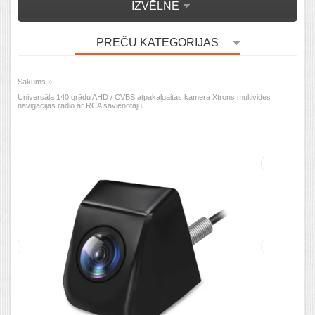
IZVĒLNE
PREČU KATEGORIJAS
»
Sākums
Universāla 140 grādu AHD / CVBS atpakaļgaitas kamera Xtrons multivides
navigācijas radio ar RCA savienotāju