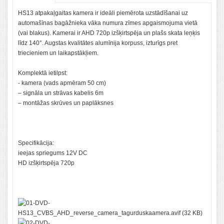
HS13 atpakaļgaitas kamera ir ideāli piemērota uzstādīšanai uz
automašīnas bagāžnieka vāka numura zīmes apgaismojuma vietā
(vai blakus). Kamerai ir AHD 720p izšķirtspēja un plašs skata leņķis
līdz 140°. Augstas kvalitātes alumīnija korpuss, izturīgs pret
triecieniem un laikapstākļiem.
Komplektā ietilpst:
- kamera (vads apmēram 50 cm)
– signāla un strāvas kabelis 6m
– montāžas skrūves un paplāksnes
Specifikācija:
ieejas spriegums 12V DC
HD izšķirtspēja 720p