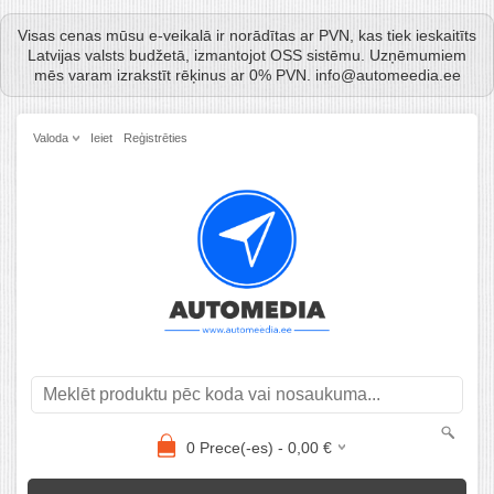
Visas cenas mūsu e-veikalā ir norādītas ar PVN, kas tiek ieskaitīts
Latvijas valsts budžetā, izmantojot OSS sistēmu. Uzņēmumiem
mēs varam izrakstīt rēķinus ar 0% PVN. info@automeedia.ee
Valoda
Ieiet
Reģistrēties
0
Prece(-es) -
0,00
€